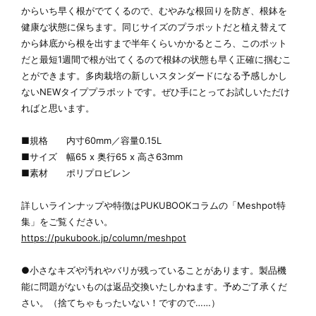
からいち早く根がでてくるので、むやみな根回りを防ぎ、根鉢を
健康な状態に保ちます。同じサイズのプラポットだと植え替えて
から鉢底から根を出すまで半年くらいかかるところ、このポット
だと最短1週間で根が出てくるので根鉢の状態も早く正確に掴むこ
とができます。多肉栽培の新しいスタンダードになる予感しかし
ないNEWタイププラポットです。ぜひ手にとってお試しいただけ
ればと思います。
■規格 内寸60mm／容量0.15L
■サイズ 幅65 x 奥行65 x 高さ63mm
■素材 ポリプロピレン
詳しいラインナップや特徴はPUKUBOOKコラムの「Meshpot特
集」をご覧ください。
https://pukubook.jp/column/meshpot
●小さなキズや汚れやバリが残っていることがあります。製品機
能に問題がないものは返品交換いたしかねます。予めご了承くだ
さい。（捨てちゃもったいない！ですので……）