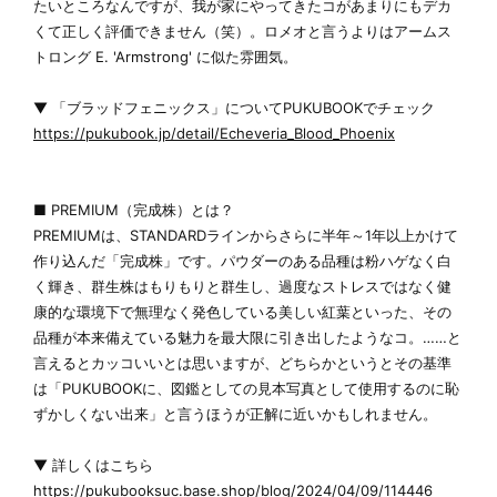
たいところなんですが、我が家にやってきたコがあまりにもデカ
くて正しく評価できません（笑）。ロメオと言うよりはアームス
トロング E. 'Armstrong' に似た雰囲気。
▼ 「ブラッドフェニックス」についてPUKUBOOKでチェック
https://pukubook.jp/detail/Echeveria_Blood_Phoenix
■ PREMIUM（完成株）とは？
PREMIUMは、STANDARDラインからさらに半年～1年以上かけて
作り込んだ「完成株」です。パウダーのある品種は粉ハゲなく白
く輝き、群生株はもりもりと群生し、過度なストレスではなく健
康的な環境下で無理なく発色している美しい紅葉といった、その
品種が本来備えている魅力を最大限に引き出したようなコ。……と
言えるとカッコいいとは思いますが、どちらかというとその基準
は「PUKUBOOKに、図鑑としての見本写真として使用するのに恥
ずかしくない出来」と言うほうが正解に近いかもしれません。
▼ 詳しくはこちら
https://pukubooksuc.base.shop/blog/2024/04/09/114446