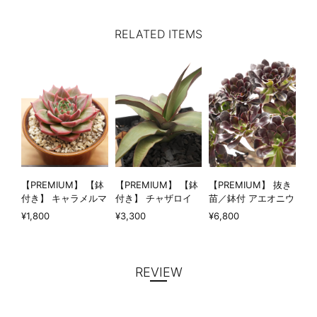
RELATED ITEMS
【PREMIUM】 【鉢
【PREMIUM】 【鉢
【PREMIUM】 抜き
付き】 キャラメルマ
付き】 チャザロイ
苗／鉢付 アエオニウ
キアート 見本株
長期LED育成株
ム 水墨画 超大群生
¥1,800
¥3,300
¥6,800
Echeveria 'Caramel
Agave chazaroi
Aeonium 'Ink
Macchiato'
Painting'
REVIEW