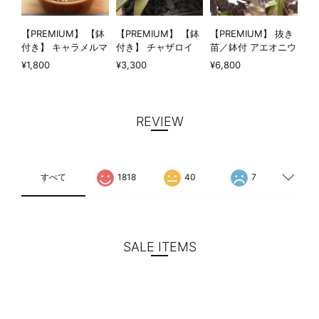
【PREMIUM】 【鉢
【PREMIUM】 【鉢
【PREMIUM】 抜き
付き】 キャラメルマ
付き】 チャザロイ
苗／鉢付 アエオニウ
キアート 見本株
長期LED育成株
ム 水墨画 超大群生
¥1,800
¥3,300
¥6,800
Echeveria 'Caramel
Agave chazaroi
Aeonium 'Ink
Macchiato'
Painting'
REVIEW
すべて
1818
40
7
SALE ITEMS