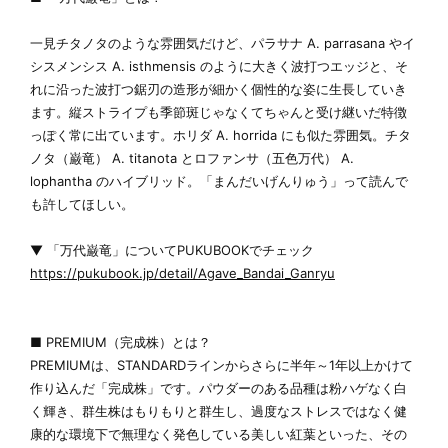
一見チタノタのような雰囲気だけど、パラサナ A. parrasana やイ
シスメンシス A. isthmensis のように大きく波打つエッジと、そ
れに沿った波打つ鋸刃の造形が細かく個性的な姿に生長していき
ます。縦ストライプも季節斑じゃなくてちゃんと受け継いだ特徴
っぽく常に出ています。ホリダ A. horrida にも似た雰囲気。チタ
ノタ（巌竜） A. titanota とロファンサ（五色万代） A.
lophantha のハイブリッド。「まんだいげんりゅう」って読んで
も許してほしい。
▼ 「万代巌竜」についてPUKUBOOKでチェック
https://pukubook.jp/detail/Agave_Bandai_Ganryu
■ PREMIUM（完成株）とは？
PREMIUMは、STANDARDラインからさらに半年～1年以上かけて
作り込んだ「完成株」です。パウダーのある品種は粉ハゲなく白
く輝き、群生株はもりもりと群生し、過度なストレスではなく健
康的な環境下で無理なく発色している美しい紅葉といった、その