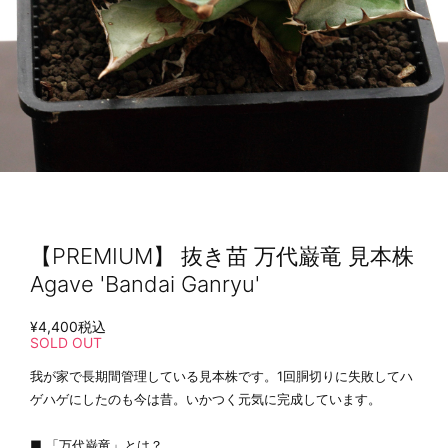
【PREMIUM】 抜き苗 万代巌竜 見本株
Agave 'Bandai Ganryu'
¥4,400
税込
SOLD OUT
我が家で長期間管理している見本株です。1回胴切りに失敗してハ
ゲハゲにしたのも今は昔。いかつく元気に完成しています。
■ 「万代巌竜」とは？