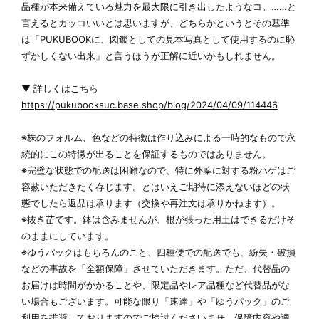
品種が本来備えている魅力を最大限に引き出したようなコ。……と
言えるとカッコいいとは思いますが、どちらかというとその基準
は「PUKUBOOKに、図鑑としての見本写真として使用するのに恥
ずかしくない出来」と言うほうが正解に近いかもしれません。
▼ 詳しくはこちら
https://pukubooksuc.base.shop/blog/2024/04/09/114446
※株のフォルム、色などの特徴は作り込みによる一時的なもので永
続的にこの特徴が出ることを保証するものではありません。
※完璧な状態での配送は困難なので、特に外葉に対する粉ハゲはご
容赦いただきたく存じます。とはいえご期待に添えないほどの状
態でしたら返品は承ります（交換や再注文は承りかねます）。
※抜き苗です。鉢は含みませんが、根が張った用土はできるだけそ
のままにしています。
※ゆうパックはもちろんのこと、四種便での配送でも、紛失・破損
などの事故を「全額保障」させていただきます。ただ、代替品の
お届けは時間がかかることや、限定品やレア品種など代替品がな
い場合もございます。可能な限り「速達」や「ゆうパック」のご
利用を推奨しておりますのでご検討くださいませ。保障内容や適